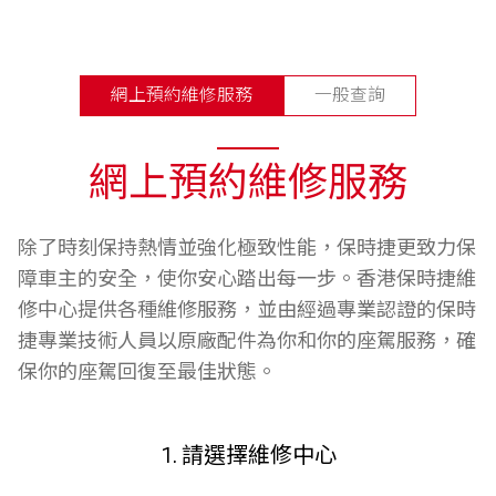
網上預約維修服務
一般查詢